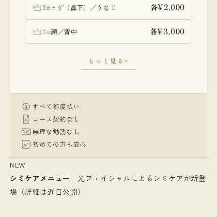
各¥2,000
2
ヒゲ（鼻下）／うなじ
位
VIOあり・ヒゲなし
¥15,000
各¥3,000
3
顔／背中
位
＞
腕まるごとセット
¥3,000
もっと見る
∨
脚まるごとセット
¥3,000
全身（VIO除く）
¥7,000
すべて都度払い
コース契約なし
無理な勧誘なし
初めての方も安心
＞
NEW
シミケアメニュー
光フェイシャルによるシミケアが新登
場（詳細は近日公開）