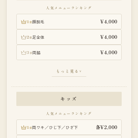
人気メニューランキング
ヒゲ・VIO除く
¥11,000
¥4,000
1
顔脱毛
位
ヒゲあり・VIOなし
¥15,000
¥4,000
2
足全体
位
VIOあり・ヒゲなし
¥16,000
¥4,000
3
両脇
位
＞
うで全体
¥4,000
もっと見る
∨
顔・VIO込み ★一番人気
¥18,000
VIOセット
¥6,000
キッズ
人気メニューランキング
ヒゲ・VIO除く
¥10,000
各¥2,000
1
両ワキ／ひじ下／ひざ下
位
ヒゲあり・VIOなし
¥14,000