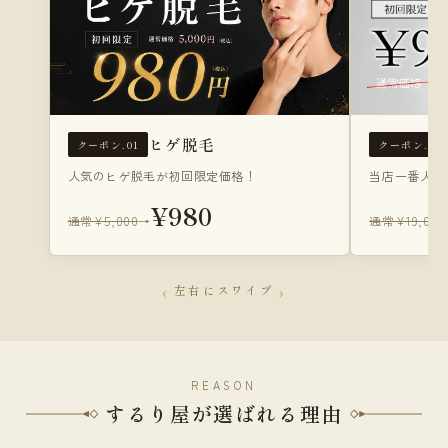
ヒゲ脱毛
クーポン.01
クーポン.02
人気のヒゲ脱毛が初回限定価格！
当店一番人気
¥980
通常¥5,000
→
通常¥19,000
‹
›
左右にスワイプ
REASON
するり屋が選ばれる理由