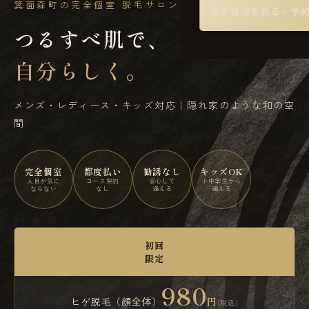
箕面森町の完全個室 脱毛サロン
空き状況を見る・予
つるすべ肌で、
自分らしく。
メンズ・レディース・キッズ対応｜隠れ家のような和の空
間
完全個室
都度払い
勧誘なし
キッズOK
人目が気に
コース契約
安心して
小中学生から
ならない
なし
通える
通える
初回
限定
980
ヒゲ脱毛（顔全体）
円
(税込)