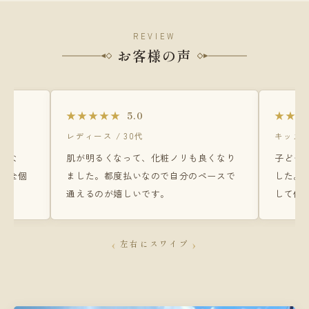
REVIEW
お客様の声
★★★★★
★★★
5.0
レディース / 30代
キッズ 
少な
肌が明るくなって、化粧ノリも良くなり
子ども
完全個
ました。都度払いなので自分のペースで
した。
通えるのが嬉しいです。
して任
‹
›
左右にスワイプ