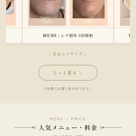
照射
MENS
｜ヒゲ脱毛 9回照射
WO
‹
›
左右にスワイプ
もっと見る
＞
※効果には個人差があります。
MENU / PRICE
人気メニュー・料金