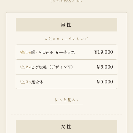
（すべて税込／1回）
男性
人気メニューランキング
¥19,000
1
顔・VIO込み ★一番人気
位
¥5,000
2
ヒゲ脱毛（デザイン可）
位
¥5,000
3
足全体
位
両脇
¥5,000
もっと見る
∨
うで全体
¥5,000
VIOセット
¥7,000
女性